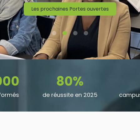
Les prochaines Portes ouvertes
000
80%
 formés
de réussite en 2025
campus