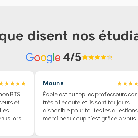
que disent nos étudi
4/5
G
o
o
g
l
e
★★★★★
★★★
Mouna
 mon BTS
École est au top les professeurs son
seurs et
très à l'écoute et ils sont toujours
 Les
disponible pour toutes les questions
enus lors
merci beaucoup c'est grâce à vous
que j'ai eu le BTS !