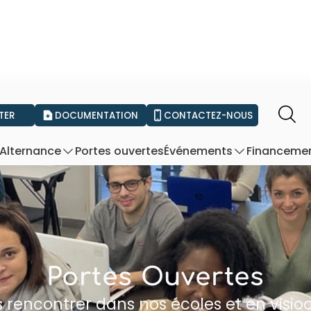
TER
DOCUMENTATION
CONTACTEZ-NOUS
Portes ouvertes
Financeme
Alternance
Événements
Portes Ouvertes
 rencontrer dans nos écoles et en visio