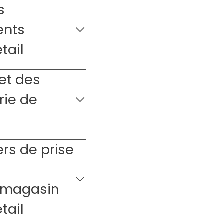
s
ents
tail
et des
rie de
ers de prise
 magasin
tail