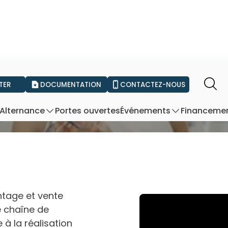
TER
DOCUMENTATION
CONTACTEZ-NOUS
montage et vente d'opt
Portes ouvertes
Financeme
Alternance
Événements
ntage et vente
e chaîne de
 à la réalisation