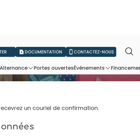
TER
DOCUMENTATION
CONTACTEZ-NOUS
mande de documentat
Portes ouvertes
Financeme
Alternance
Événements
recevrez un couriel de confirmation.
données