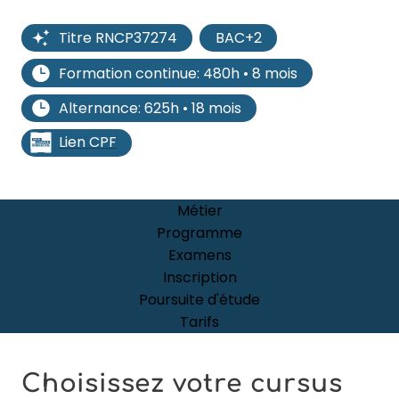
Titre RNCP37274
BAC+2
Formation continue: 480h • 8 mois
Alternance: 625h • 18 mois
Lien CPF
Métier
Programme
Examens
Inscription
Poursuite d'étude
Tarifs
Choisissez votre cursus