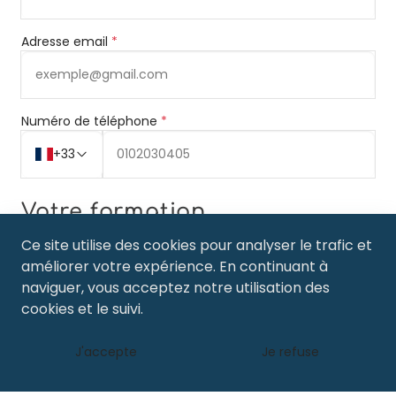
Adresse email
*
Numéro de téléphone
*
+33
Votre formation
Ce site utilise des cookies pour analyser le trafic et
Formation souhaité
*
améliorer votre expérience. En continuant à
naviguer, vous acceptez notre utilisation des
cookies et le suivi.
Dans le cadre de la réglementation sur la protection
J'accepte
Je refuse
des données, j'accepte d'être contacté(e) par email
et téléphone.
*