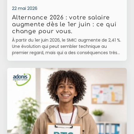
22 mai 2026
Alternance 2026 : votre salaire
augmente dès le 1er juin : ce qui
change pour vous.
À partir du 1er juin 2026, le SMIC augmente de 2,41 %.
Une évolution qui peut sembler technique au
premier regard, mais qui a des conséquences très
concrètes pour des milliers de jeunes en alternance.
Car derrière cette revalorisation automatique, c’est
aussi une nouvelle opportunité qui se dessine pour
celles et ceux qui souhaitent étudier tout en
construisant leur avenir professionnel. Dans un
contexte où le coût des études, du logement et de
la vie quotidienne pèse de plus en plus lourd sur les
familles, l’alternance apparaît aujourd’hui comme
l’un des modèles les plus équilibrés pour se former.
Et cette hausse du SMIC vient renforcer encore
davantage son attractivité. Une hausse du SMIC
qui impacte directement les alternants. Depuis le