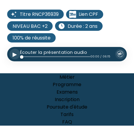
Lien CPF
Titre RNCP36939
NIVEAU BAC +2
Durée : 2 ans
100% de réussite
Écouter la présentation audio
▶
00:00 / 06:15
Métier
Programme
Examens
Inscription
Poursuite d'étude
Tarifs
FAQ